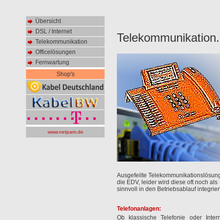
Übersicht
DSL / Internet
Telekommunikation
Officelösungen
Fernwartung
Shop's
www.netpam.de